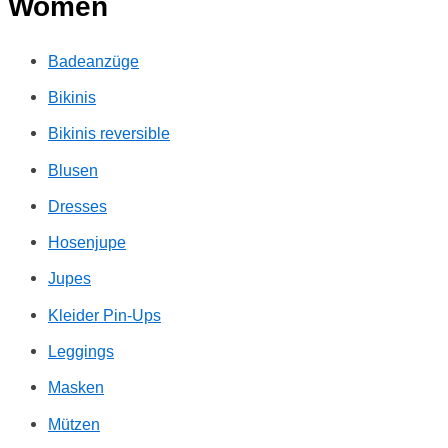
Women
Badeanzüge
Bikinis
Bikinis reversible
Blusen
Dresses
Hosenjupe
Jupes
Kleider Pin-Ups
Leggings
Masken
Mützen