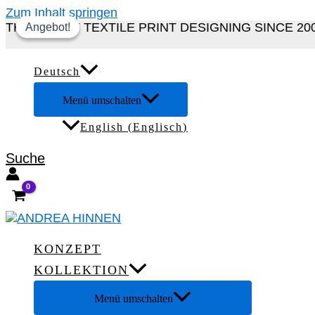
Zum Inhalt springen
THE ART OF TEXTILE PRINT DESIGNING SINCE 20
Angebot!
Angebot!
Deutsch
Menü umschalten
English
(
Englisch
)
Suche
KONZEPT
KOLLEKTION
Menü umschalten