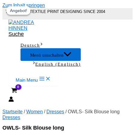
Zum Inhalt springen
Angebot!
Angebot!
THE ART OF TEXTILE PRINT DESIGNING SINCE 2004
Suche
Deutsch
Menü umschalten
English
(
Englisch
)
Main Menu
Startseite
/
Women
/
Dresses
/ OWLS- Silk Blouse long
Dresses
OWLS- Silk Blouse long