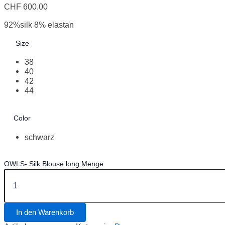
CHF
600.00
92%silk 8% elastan
Size
38
40
42
44
Color
schwarz
OWLS- Silk Blouse long Menge
In den Warenkorb