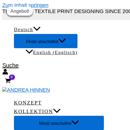
Zum Inhalt springen
THE ART OF TEXTILE PRINT DESIGNING SINCE 20
Angebot!
Angebot!
Angebot!
Angebot!
Deutsch
Menü umschalten
English
(
Englisch
)
Suche
KONZEPT
KOLLEKTION
Menü umschalten