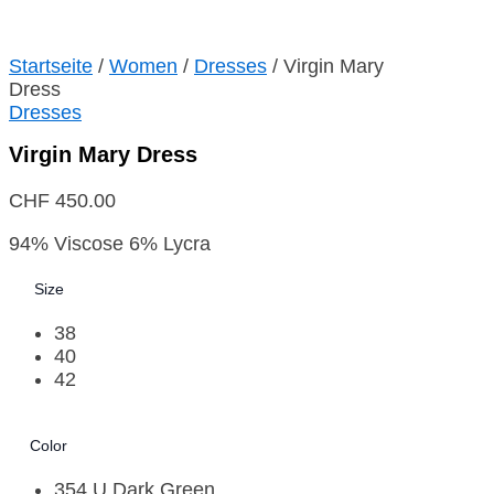
Startseite
/
Women
/
Dresses
/ Virgin Mary
Dress
Dresses
Virgin Mary Dress
CHF
450.00
94% Viscose 6% Lycra
Size
38
40
42
Color
354 U Dark Green