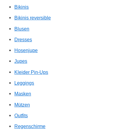
Bikinis
Bikinis reversible
Blusen
Dresses
Hosenjupe
Jupes
Kleider Pin-Ups
Leggings
Masken
Mützen
Outfits
Regenschirme